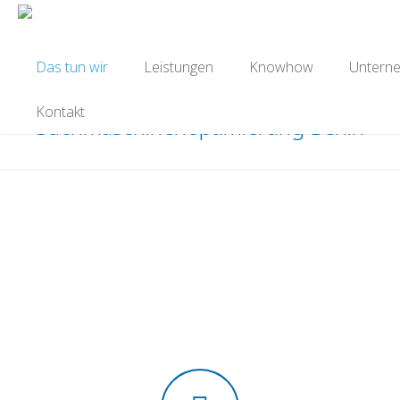
Das tun wir
Leistungen
Knowhow
Untern
Kontakt
Suchmaschinenoptimierung Berlin